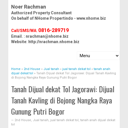
Noer Rachman
Authorized Property Consultant
On behalf of NHome Propertindo -
www.nhome.biz
0816-289719
Call/SMS/WA:
Email. : nrachman@nhome.biz
Website: http://nrachman.nhome.biz
Home
»
2nd House
»
Jual tanah
»
jual tanah dekat tol
»
tanah anah
dijual dekat tol
»
Tanah Dijual dekat Tol Jagorawi: Dijual Tanah Kavling
di Bojong Nangka Raya Gunung Putri Bogor
Tanah Dijual dekat Tol Jagorawi: Dijual
Tanah Kavling di Bojong Nangka Raya
Gunung Putri Bogor
—
2nd House
,
Jual tanah
,
jual tanah dekat tol
,
tanah anah dijual dekat
tol